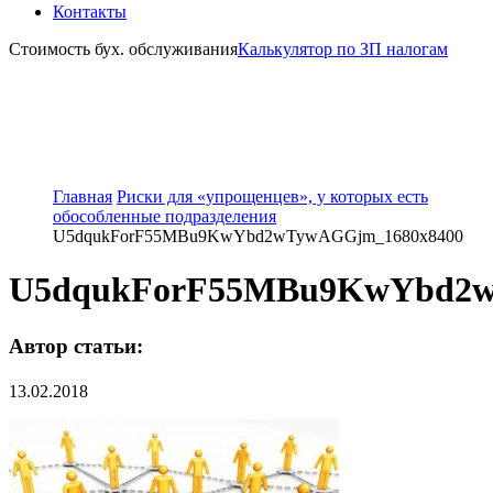
Контакты
Стоимость бух. обслуживания
Калькулятор по ЗП налогам
Главная
Риски для «упрощенцев», у которых есть
обособленные подразделения
U5dqukForF55MBu9KwYbd2wTywAGGjm_1680x8400
U5dqukForF55MBu9KwYbd2w
Автор статьи:
13.02.2018