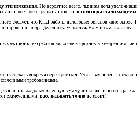
ду эти изменения
. Но вероятнее всего, львиная доля увеличивш
лько стали чаще нарушать, сколько
инспекторы стали чаще вы
ного следует, что КПД работы налоговых органов явно вырос. 
ционирование подразделений улучшается. Во многом это заслуг
й эффективностью работы налоговых органов и внедрением совр
нужно успевать вовремя перестроиться. Учитывая более эффекти
тановленными требованиями.
ется не только доначисленную сумму, но также пени и штрафы. А
тся незамеченными,
рассчитывать точно не стоит!