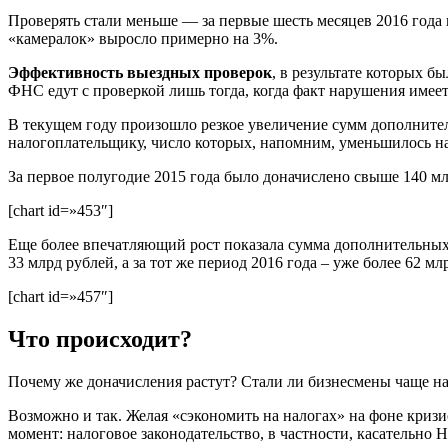
Проверять стали меньше — за первые шесть месяцев 2016 год
«камералок» выросло примерно на 3%.
Эффективность выездных проверок
, в результате которых 
ФНС едут с проверкой лишь тогда, когда факт нарушения имее
В текущем году произошло резкое увеличение сумм дополнител
налогоплательщику, число которых, напомним, уменьшилось н
За первое полугодие 2015 года было доначислено свыше 140 млр
[chart id=»453″]
Еще более впечатляющий рост показала сумма дополнительных
33 млрд рублей, а за тот же период 2016 года – уже более 62 
[chart id=»457″]
Что происходит?
Почему же доначисления растут? Стали ли бизнесмены чаще на
Возможно и так. Желая «сэкономить на налогах» на фоне кризис
момент: налоговое законодательство, в частности, касательно 