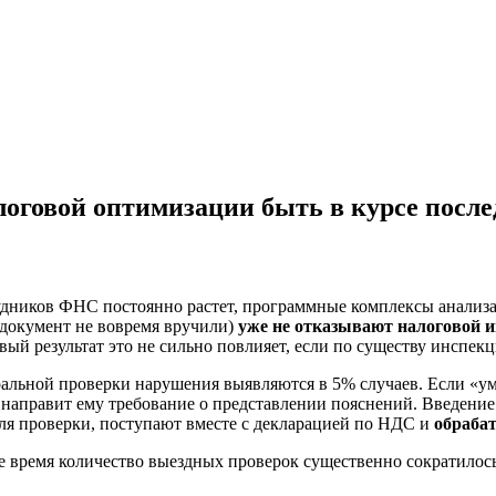
оговой оптимизации быть в курсе посл
удников ФНС постоянно растет, программные комплексы анализ
 документ не вовремя вручили)
уже не отказывают налоговой 
ый результат это не сильно повлияет, если по существу инспекци
альной проверки нарушения выявляются в 5% случаев. Если «ум
а направит ему требование о представлении пояснений. Введен
ля проверки, поступают вместе с декларацией по НДС и
обрабат
ее время количество выездных проверок существенно сократилось